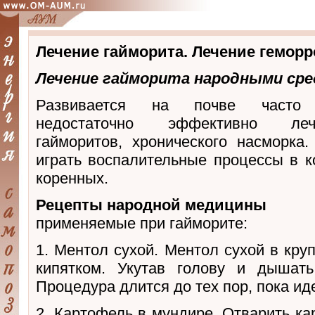
Лечение гайморита. Лечение геморр
Лечение гайморита народными ср
Развивается на почве часто 
недостаточно эффективно ле
гайморитов, хронического насморка
играть воспалительные процессы в к
коренных.
Рецепты народной медицины
применяемые при гайморите:
1. Ментол сухой. Ментол сухой в кру
кипятком. Укутав голову и дышат
Процедура длится до тех пор, пока ид
2. Картофель в мундире. Отварить ка