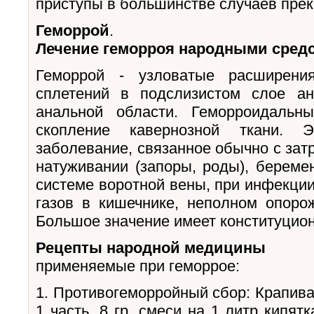
приступы в большинстве случаев пре
Геморрой
.
Лечение геморроя народными сред
Геморрой - узловатые расширени
сплетений в подслизистом слое а
анальной области. Геморроидальн
скопление кавернозной ткани. Э
заболевание, связанное обычно с зат
натуживании (запоры, роды), береме
системе воротной вены, при инфекции 
газов в кишечнике, неполном опоро
Большое значение имеет конституцио
Рецепты народной медицины
применяемые при геморрое:
1. Противогеморройный сбор: Крапива, 
1 часть. 8 гр. смеси на 1 литр кипят