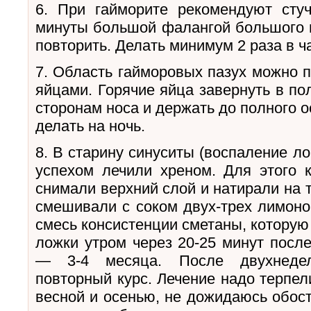
6. При гайморите рекомендуют стуч
минуты большой фалангой большого па
повторить. Делать минимум 2 раза в ч
7. Область гайморовых пазух можно 
яйцами. Горячие яйца завернуть в по
сторонам носа и держать до полного 
делать на ночь.
8. В старину синуситы (воспаление л
успехом лечили хреном. Для этого 
снимали верхний слой и натирали на т
смешивали с соком двух-трех лимоно
смесь консистенции сметаны, которую
ложки утром через 20-25 минут посл
— 3-4 месяца. После двухнедел
повторный курс. Лечение надо терпел
весной и осенью, не дожидаюсь обост